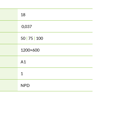
18
0,037
50
|
75
|
100
1200×600
A1
1
NPD