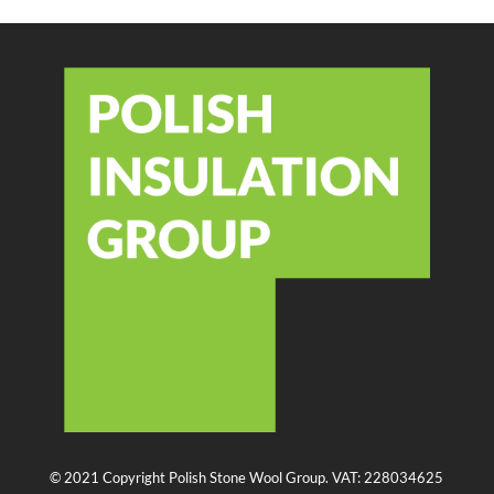
© 2021 Copyright Polish Stone Wool Group. VAT: 228034625