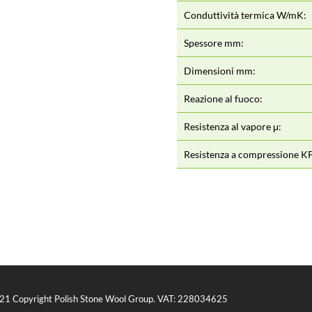
Conduttività termica W/mK:
Spessore mm:
Dimensioni mm:
Reazione al fuoco:
Resistenza al vapore μ:
Resistenza a compressione K
21 Copyright Polish Stone Wool Group. VAT: 228034625