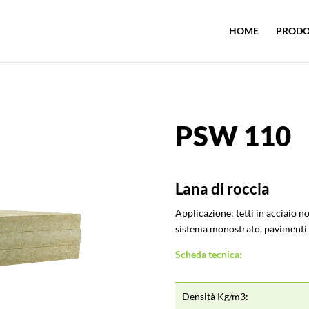
HOME
PRODO
PSW 110
Lana di roccia
Applicazione: tetti in acciaio n
sistema monostrato, pavimenti 
Scheda tecnica:
Densità Kg/m3: