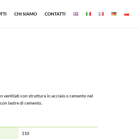
TTI
CHI SIAMO
CONTATTI
on ventilati con struttura in acciaio o cemento nel
con lastre di cemento.
110