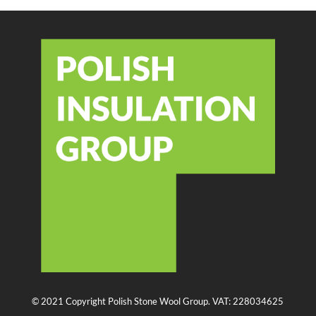
© 2021 Copyright Polish Stone Wool Group. VAT: 228034625