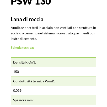
PSW 130
Lana di roccia
Applicazione: tetti in acciaio non ventilati con struttura in
acciaio o cemento nel sistema monostrato, pavimenti con
lastre di cemento.
Scheda tecnica:
Densità Kg/m3:
150
Conduttività termica W/mK:
0,039
Spessore mm: