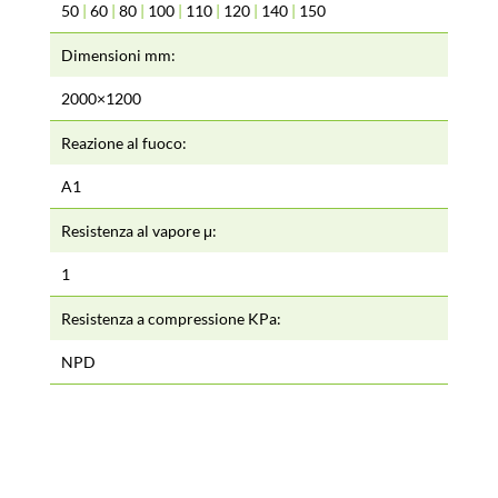
50
|
60
|
80
|
100
|
110
|
120
|
140
|
150
Dimensioni mm:
2000×1200
Reazione al fuoco:
A1
Resistenza al vapore μ:
1
Resistenza a compressione KPa:
NPD