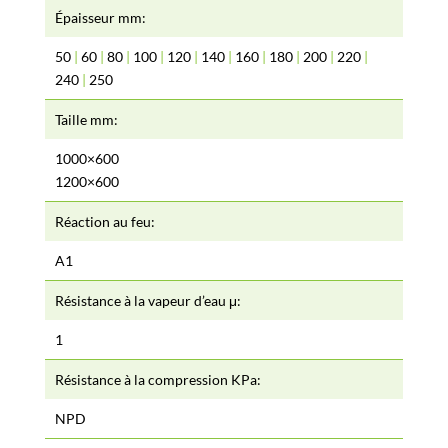
Épaisseur mm:
50
|
60
|
80
|
100
|
120
|
140
|
160
|
180
|
200
|
220
|
240
|
250
Taille mm:
1000×600
1200×600
Réaction au feu:
A1
Résistance à la vapeur d’eau μ:
1
Résistance à la compression KPa:
NPD